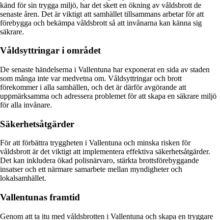
känd för sin trygga miljö, har det skett en ökning av våldsbrott de
senaste åren. Det är viktigt att samhället tillsammans arbetar för att
förebygga och bekämpa våldsbrott så att invånarna kan känna sig
säkrare.
Våldsyttringar i området
De senaste händelserna i Vallentuna har exponerat en sida av staden
som många inte var medvetna om. Våldsyttringar och brott
förekommer i alla samhällen, och det är därför avgörande att
uppmärksamma och adressera problemet för att skapa en säkrare miljö
för alla invånare.
Säkerhetsåtgärder
För att förbättra tryggheten i Vallentuna och minska risken för
våldsbrott är det viktigt att implementera effektiva säkerhetsåtgärder.
Det kan inkludera ökad polisnärvaro, stärkta brottsförebyggande
insatser och ett närmare samarbete mellan myndigheter och
lokalsamhället.
Vallentunas framtid
Genom att ta itu med våldsbrotten i Vallentuna och skapa en tryggare