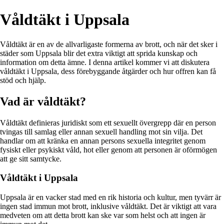
Våldtäkt i Uppsala
Våldtäkt är en av de allvarligaste formerna av brott, och när det sker i
städer som Uppsala blir det extra viktigt att sprida kunskap och
information om detta ämne. I denna artikel kommer vi att diskutera
våldtäkt i Uppsala, dess förebyggande åtgärder och hur offren kan få
stöd och hjälp.
Vad är våldtäkt?
Våldtäkt definieras juridiskt som ett sexuellt övergrepp där en person
tvingas till samlag eller annan sexuell handling mot sin vilja. Det
handlar om att kränka en annan persons sexuella integritet genom
fysiskt eller psykiskt våld, hot eller genom att personen är oförmögen
att ge sitt samtycke.
Våldtäkt i Uppsala
Uppsala är en vacker stad med en rik historia och kultur, men tyvärr är
ingen stad immun mot brott, inklusive våldtäkt. Det är viktigt att vara
medveten om att detta brott kan ske var som helst och att ingen är