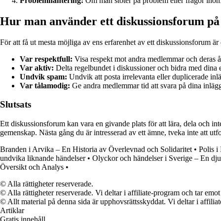
Problemhantering:
Om man stöter på problem eller frågor inom 
Hur man använder ett diskussionsforum på 
För att få ut mesta möjliga av ens erfarenhet av ett diskussionsforum är de
Var respektfull:
Visa respekt mot andra medlemmar och deras åsi
Var aktiv:
Delta regelbundet i diskussioner och bidra med dina e
Undvik spam:
Undvik att posta irrelevanta eller duplicerade in
Var tålamodig:
Ge andra medlemmar tid att svara på dina inlägg 
Slutsats
Ett diskussionsforum kan vara en givande plats för att lära, dela och in
gemenskap. Nästa gång du är intresserad av ett ämne, tveka inte att utf
Branden i Arvika – En Historia av Överlevnad och Solidaritet
•
Polis i
undvika liknande händelser
•
Olyckor och händelser i Sverige – En d
Översikt och Analys
•
© Alla rättigheter reserverade.
© Alla rättigheter reserverade. Vi deltar i affiliate-program och tar e
© Allt material på denna sida är upphovsrättsskyddat. Vi deltar i affilia
Artiklar
Gratis innehåll