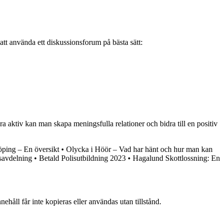
r att använda ett diskussionsforum på bästa sätt:
a aktiv kan man skapa meningsfulla relationer och bidra till en positiv
öping – En översikt
•
Olycka i Höör – Vad har hänt och hur man kan
dsavdelning
•
Betald Polisutbildning 2023
•
Hagalund Skottlossning: En
ehåll får inte kopieras eller användas utan tillstånd.