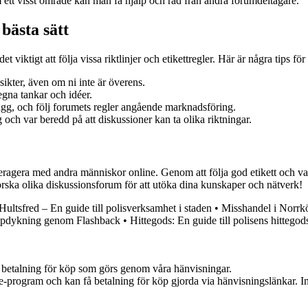
ett visst område kan man få hjälp och råd från andra forumdeltagare.
bästa sätt
t viktigt att följa vissa riktlinjer och etikettregler. Här är några tips fö
kter, även om ni inte är överens.
gna tankar och idéer.
lägg, och följ forumets regler angående marknadsföring.
och var beredd på att diskussioner kan ta olika riktningar.
teragera med andra människor online. Genom att följa god etikett och var
orska olika diskussionsforum för att utöka dina kunskaper och nätverk!
 Hultsfred – En guide till polisverksamhet i staden
•
Misshandel i Norrk
jupdykning genom Flashback
•
Hittegods: En guide till polisens hittego
mot betalning för köp som görs genom våra hänvisningar.
te-program och kan få betalning för köp gjorda via hänvisningslänkar. Inn