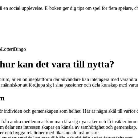
en social upplevelse. E-boken ger dig tips om spel för flera spelare, ch
o
Lotteri
Bingo
hur kan det vara till nytta?
orum, är en onlineplattform där användare kan interagera med varandra
r människor att fördjupa sig i sina passioner och dela kunskap med vara
um
för individen och gemenskapen som helhet. Här är några skäl till varför 
 från andra medlemmar kan man lära sig nya saker och få insikter inom 
m delar ens intressen skapar en känsla av samhörighet och gemenskap.
er och bygga relationer med likasinnade människor.