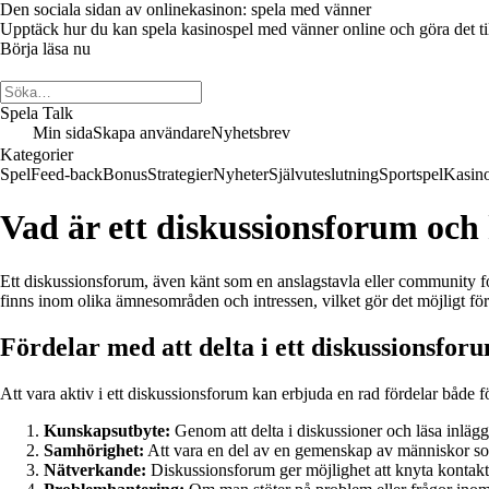
Den sociala sidan av onlinekasinon: spela med vänner
Upptäck hur du kan spela kasinospel med vänner online och göra det till 
Börja läsa nu
Spela Talk
Min sida
Skapa användare
Nyhetsbrev
Kategorier
Spel
Feed-back
Bonus
Strategier
Nyheter
Självuteslutning
Sportspel
Kasin
Vad är ett diskussionsforum och 
Ett diskussionsforum, även känt som en anslagstavla eller community f
finns inom olika ämnesområden och intressen, vilket gör det möjligt fö
Fördelar med att delta i ett diskussionsfor
Att vara aktiv i ett diskussionsforum kan erbjuda en rad fördelar både 
Kunskapsutbyte:
Genom att delta i diskussioner och läsa inlägg
Samhörighet:
Att vara en del av en gemenskap av människor so
Nätverkande:
Diskussionsforum ger möjlighet att knyta kontakt