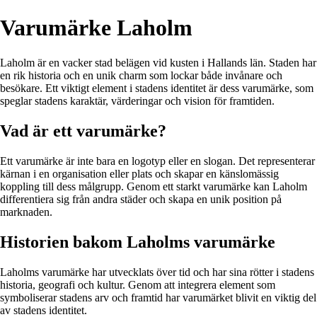
Varumärke Laholm
Laholm är en vacker stad belägen vid kusten i Hallands län. Staden har
en rik historia och en unik charm som lockar både invånare och
besökare. Ett viktigt element i stadens identitet är dess varumärke, som
speglar stadens karaktär, värderingar och vision för framtiden.
Vad är ett varumärke?
Ett varumärke är inte bara en logotyp eller en slogan. Det representerar
kärnan i en organisation eller plats och skapar en känslomässig
koppling till dess målgrupp. Genom ett starkt varumärke kan Laholm
differentiera sig från andra städer och skapa en unik position på
marknaden.
Historien bakom Laholms varumärke
Laholms varumärke har utvecklats över tid och har sina rötter i stadens
historia, geografi och kultur. Genom att integrera element som
symboliserar stadens arv och framtid har varumärket blivit en viktig del
av stadens identitet.