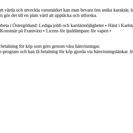
att vårda och utveckla varumärket kan man bevara öns unika karaktär, l
 gör det till en plats värd att upptäcka och utforska.
beta i Östergötland: Lediga jobb och karriärmöjligheter
•
Hänt i Karls
 Konstnär på Framväxt
•
Licens för ljuddämpare för vapen
•
mot betalning för köp som görs genom våra hänvisningar.
te-program och kan få betalning för köp gjorda via hänvisningslänkar. Inn