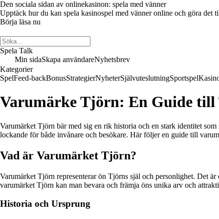
Den sociala sidan av onlinekasinon: spela med vänner
Upptäck hur du kan spela kasinospel med vänner online och göra det till 
Börja läsa nu
Spela Talk
Min sida
Skapa användare
Nyhetsbrev
Kategorier
Spel
Feed-back
Bonus
Strategier
Nyheter
Självuteslutning
Sportspel
Kasin
Varumärke Tjörn: En Guide till 
Varumärket Tjörn bär med sig en rik historia och en stark identitet so
lockande för både invånare och besökare. Här följer en guide till varu
Vad är Varumärket Tjörn?
Varumärket Tjörn representerar ön Tjörns själ och personlighet. Det ä
varumärket Tjörn kan man bevara och främja öns unika arv och attrakti
Historia och Ursprung