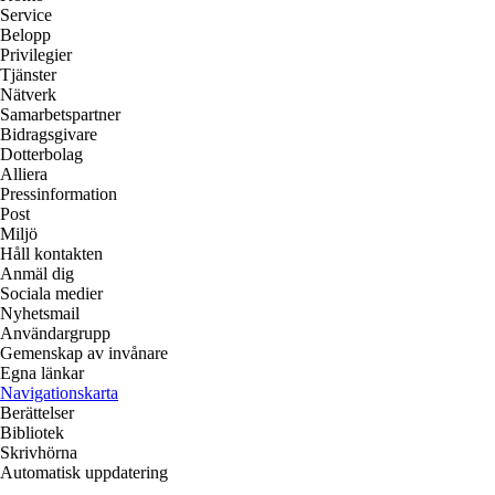
Service
Belopp
Privilegier
Tjänster
Nätverk
Samarbetspartner
Bidragsgivare
Dotterbolag
Alliera
Pressinformation
Post
Miljö
Håll kontakten
Anmäl dig
Sociala medier
Nyhetsmail
Användargrupp
Gemenskap av invånare
Egna länkar
Navigationskarta
Berättelser
Bibliotek
Skrivhörna
Automatisk uppdatering