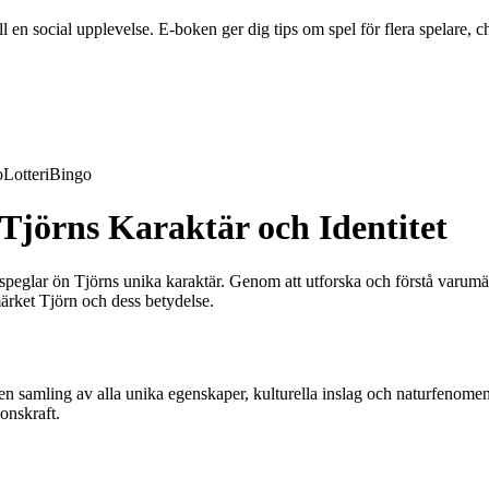
en social upplevelse. E-boken ger dig tips om spel för flera spelare, ch
o
Lotteri
Bingo
Tjörns Karaktär och Identitet
m speglar ön Tjörns unika karaktär. Genom att utforska och förstå varum
märket Tjörn och dess betydelse.
r en samling av alla unika egenskaper, kulturella inslag och naturfeno
onskraft.