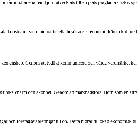
enom århundradena har Tjörn utvecklats till en plats präglad av fiske, sj
kala konstnärer som internationella besökare. Genom att främja kulturel
h gemenskap. Genom att tydligt kommunicera och vårda varumärket kan 
ns unika charm och skönhet. Genom att marknadsföra Tjörn som en attrak
 och företagsetableringar till ön. Detta bidrar till ökad ekonomisk till