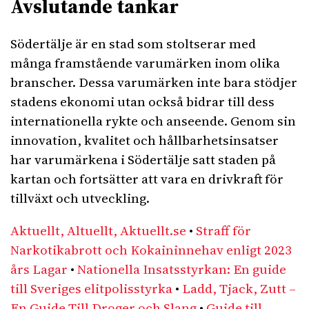
Avslutande tankar
Södertälje är en stad som stoltserar med
många framstående varumärken inom olika
branscher. Dessa varumärken inte bara stödjer
stadens ekonomi utan också bidrar till dess
internationella rykte och anseende. Genom sin
innovation, kvalitet och hållbarhetsinsatser
har varumärkena i Södertälje satt staden på
kartan och fortsätter att vara en drivkraft för
tillväxt och utveckling.
Aktuellt, Altuellt, Aktuellt.se
•
Straff för
Narkotikabrott och Kokaininnehav enligt 2023
års Lagar
•
Nationella Insatsstyrkan: En guide
till Sveriges elitpolisstyrka
•
Ladd, Tjack, Zutt –
En Guide Till Droger och Slang
•
Guide till