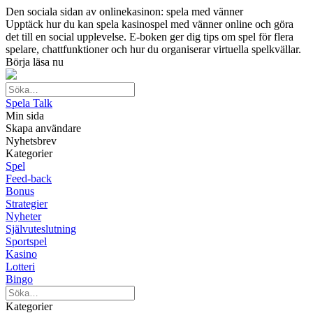
Den sociala sidan av onlinekasinon: spela med vänner
Upptäck hur du kan spela kasinospel med vänner online och göra
det till en social upplevelse. E-boken ger dig tips om spel för flera
spelare, chattfunktioner och hur du organiserar virtuella spelkvällar.
Börja läsa nu
Spela Talk
Min sida
Skapa användare
Nyhetsbrev
Kategorier
Spel
Feed-back
Bonus
Strategier
Nyheter
Självuteslutning
Sportspel
Kasino
Lotteri
Bingo
Kategorier