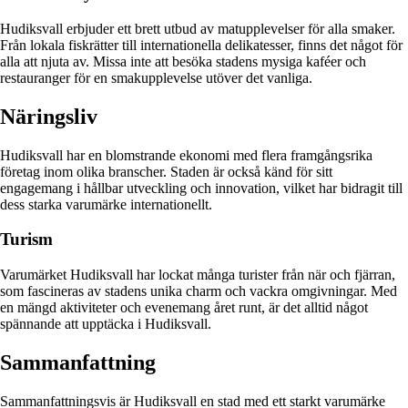
Hudiksvall erbjuder ett brett utbud av matupplevelser för alla smaker.
Från lokala fiskrätter till internationella delikatesser, finns det något för
alla att njuta av. Missa inte att besöka stadens mysiga kaféer och
restauranger för en smakupplevelse utöver det vanliga.
Näringsliv
Hudiksvall har en blomstrande ekonomi med flera framgångsrika
företag inom olika branscher. Staden är också känd för sitt
engagemang i hållbar utveckling och innovation, vilket har bidragit till
dess starka varumärke internationellt.
Turism
Varumärket Hudiksvall har lockat många turister från när och fjärran,
som fascineras av stadens unika charm och vackra omgivningar. Med
en mängd aktiviteter och evenemang året runt, är det alltid något
spännande att upptäcka i Hudiksvall.
Sammanfattning
Sammanfattningsvis är Hudiksvall en stad med ett starkt varumärke