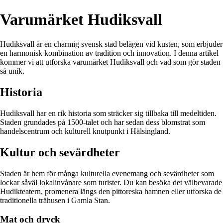
Varumärket Hudiksvall
Hudiksvall är en charmig svensk stad belägen vid kusten, som erbjuder
en harmonisk kombination av tradition och innovation. I denna artikel
kommer vi att utforska varumärket Hudiksvall och vad som gör staden
så unik.
Historia
Hudiksvall har en rik historia som sträcker sig tillbaka till medeltiden.
Staden grundades på 1500-talet och har sedan dess blomstrat som
handelscentrum och kulturell knutpunkt i Hälsingland.
Kultur och sevärdheter
Staden är hem för många kulturella evenemang och sevärdheter som
lockar såväl lokalinvånare som turister. Du kan besöka det välbevarade
Hudikteatern, promenera längs den pittoreska hamnen eller utforska de
traditionella trähusen i Gamla Stan.
Mat och dryck