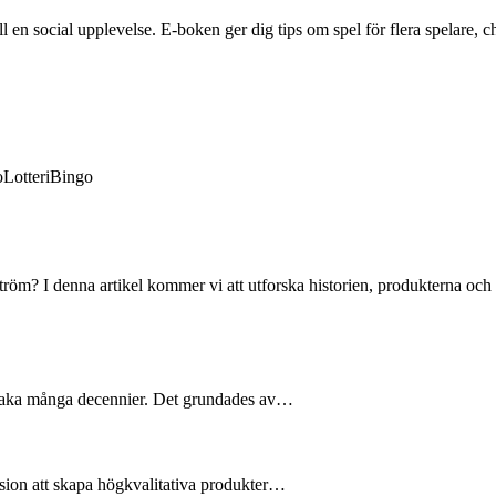
en social upplevelse. E-boken ger dig tips om spel för flera spelare, ch
o
Lotteri
Bingo
tröm? I denna artikel kommer vi att utforska historien, produkterna och
llbaka många decennier. Det grundades av…
sion att skapa högkvalitativa produkter…