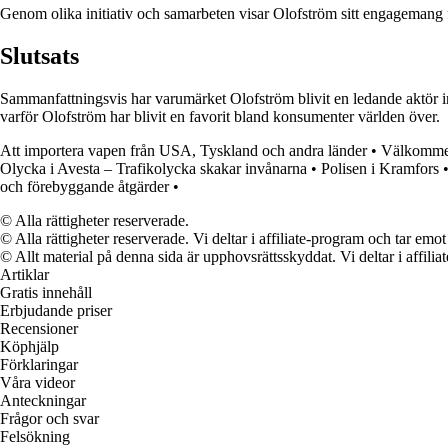
Genom olika initiativ och samarbeten visar Olofström sitt engagemang
Slutsats
Sammanfattningsvis har varumärket Olofström blivit en ledande aktör i
varför Olofström har blivit en favorit bland konsumenter världen över.
Att importera vapen från USA, Tyskland och andra länder
•
Välkommen 
Olycka i Avesta – Trafikolycka skakar invånarna
•
Polisen i Kramfors
och förebyggande åtgärder
•
© Alla rättigheter reserverade.
© Alla rättigheter reserverade. Vi deltar i affiliate-program och tar e
© Allt material på denna sida är upphovsrättsskyddat. Vi deltar i affilia
Artiklar
Gratis innehåll
Erbjudande priser
Recensioner
Köphjälp
Förklaringar
Våra videor
Anteckningar
Frågor och svar
Felsökning