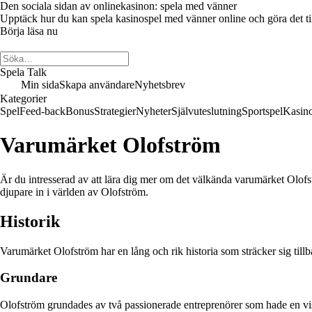
Den sociala sidan av onlinekasinon: spela med vänner
Upptäck hur du kan spela kasinospel med vänner online och göra det till 
Börja läsa nu
Spela Talk
Min sida
Skapa användare
Nyhetsbrev
Kategorier
Spel
Feed-back
Bonus
Strategier
Nyheter
Självuteslutning
Sportspel
Kasin
Varumärket Olofström
Är du intresserad av att lära dig mer om det välkända varumärket Olofs
djupare in i världen av Olofström.
Historik
Varumärket Olofström har en lång och rik historia som sträcker sig ti
Grundare
Olofström grundades av två passionerade entreprenörer som hade en vi