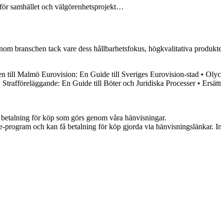
 för samhället och välgörenhetsprojekt…
nom branschen tack vare dess hållbarhetsfokus, högkvalitativa produkt
till Malmö Eurovision: En Guide till Sveriges Eurovision-stad
•
Olyc
•
Strafföreläggande: En Guide till Böter och Juridiska Processer
•
Ersät
mot betalning för köp som görs genom våra hänvisningar.
te-program och kan få betalning för köp gjorda via hänvisningslänkar. Inn