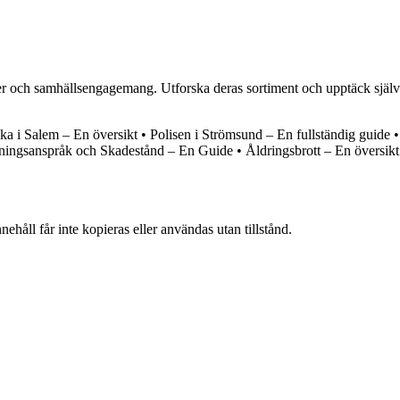
er och samhällsengagemang. Utforska deras sortiment och upptäck själv
ka i Salem – En översikt
•
Polisen i Strömsund – En fullständig guide
•
tningsanspråk och Skadestånd – En Guide
•
Åldringsbrott – En översikt
ehåll får inte kopieras eller användas utan tillstånd.