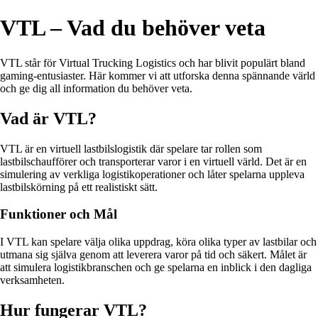
VTL – Vad du behöver veta
VTL står för Virtual Trucking Logistics och har blivit populärt bland
gaming-entusiaster. Här kommer vi att utforska denna spännande värld
och ge dig all information du behöver veta.
Vad är VTL?
VTL är en virtuell lastbilslogistik där spelare tar rollen som
lastbilschaufförer och transporterar varor i en virtuell värld. Det är en
simulering av verkliga logistikoperationer och låter spelarna uppleva
lastbilskörning på ett realistiskt sätt.
Funktioner och Mål
I VTL kan spelare välja olika uppdrag, köra olika typer av lastbilar och
utmana sig själva genom att leverera varor på tid och säkert. Målet är
att simulera logistikbranschen och ge spelarna en inblick i den dagliga
verksamheten.
Hur fungerar VTL?