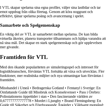
I VTL skapar spelarna sina egna profiler, väljer sina lastbilar och tar
emot uppdrag från olika företag. Genom att köra noggrant och
effektivt, tjänar spelarna poäng och avancemang i spelet.
Samarbete och Spelgemenskap
En viktig del av VTL är samarbetet mellan spelarna. De kan bilda
virtuella åkerier, planera transporter tillsammans och hjälpa varandra att
nå sina mål. Det skapar en stark spelgemenskap och gör upplevelsen
mer givande.
Framtiden för VTL
Med den ökande populariteten av simuleringsspel och intresset för
logistikbranschen, förväntas VTL fortsätta att växa och utvecklas. Fler
funktioner, mer realistiska miljöer och nya utmaningar kan förväntas i
framtiden.
Misshandel i Umeå
•
Bedragerska Gotland
•
Fentanyl i Sverige: En
Omfattande Guide till Missbruk och Konsekvenser
•
Pass i Örebro:
Polisstationens öppettider i stan
•
Den fascinerande världen av
0,677777777777778
•
Mordet i Ljungby
•
Brand Flemingsberg: En
Guide till Säkerhet och Förebyggande Åtgärder
•
Våldsamt motstånd: