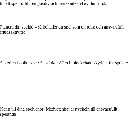
till att spel förblir en positiv och berikande del av din fritid.
Planera din speltid – så behåller du spel som en rolig och ansvarsfull
fritidsaktivitet
Säkerhet i onlinespel: Så stärker AI och blockchain skyddet för spelare
Känn till dina spelvanor: Medvetenhet är nyckeln till ansvarsfullt
spelande