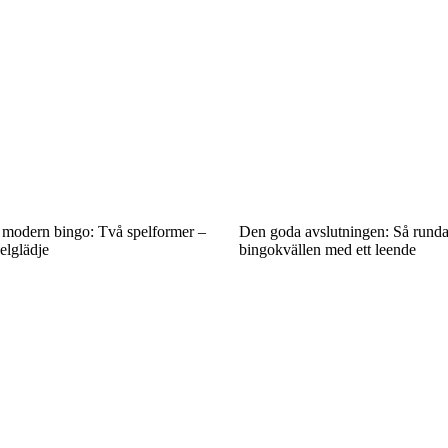
ll modern bingo: Två spelformer –
Den goda avslutningen: Så runda
lglädje
bingokvällen med ett leende