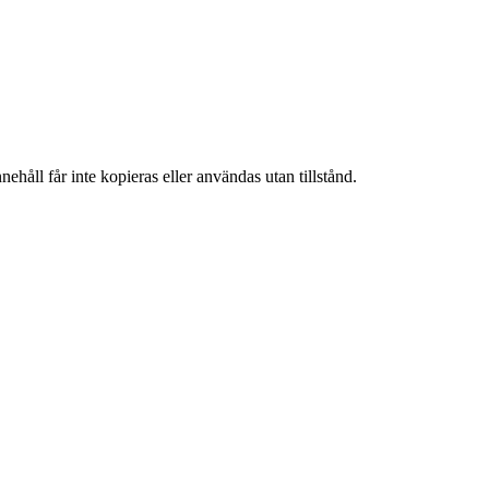
ehåll får inte kopieras eller användas utan tillstånd.