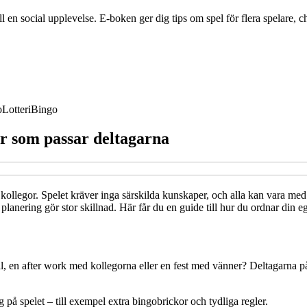
en social upplevelse. E-boken ger dig tips om spel för flera spelare, ch
o
Lotteri
Bingo
er som passar deltagarna
er kollegor. Spelet kräver inga särskilda kunskaper, och alla kan vara med
 planering gör stor skillnad. Här får du en guide till hur du ordnar din 
, en after work med kollegorna eller en fest med vänner? Deltagarna påv
ng på spelet – till exempel extra bingobrickor och tydliga regler.