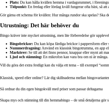
Plats:
Du kan hålla kvällen hemma i vardagsrummet, i föreningslokal
Tidpunkt:
En fredag eller lördag kväll fungerar ofta bäst, så att
Gör gärna ett schema för kvällen: Hur många rundor ska spelas? Ska det 
Utrustning: Det här behöver du
Bingo kräver inte mycket utrustning, men lite förberedelse gör upplevel
Bingobrickor:
Du kan köpa färdiga brickor i pappersform eller sk
Nummerdragning:
Använd en klassisk bingotrumma, en app elle
Markörer:
Se till att det finns pennor, knappar eller mynt att m
Ljud och stämning:
En mikrofon kan vara bra om ni är många. S
Vill du göra det extra festligt kan du välja ett tema – till exempel “som
Klassisk, speed eller online? Lär dig skillnaderna mellan bingovariante
Så ordnar du din egen bingokväll med priser som passar deltagarna
Skapa mys och stämning till din hemmabingo – de små detaljerna gör s