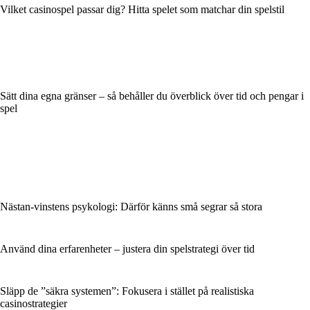
Vilket casinospel passar dig? Hitta spelet som matchar din spelstil
Sätt dina egna gränser – så behåller du överblick över tid och pengar i
spel
Nästan-vinstens psykologi: Därför känns små segrar så stora
Använd dina erfarenheter – justera din spelstrategi över tid
Släpp de ”säkra systemen”: Fokusera i stället på realistiska
casinostrategier