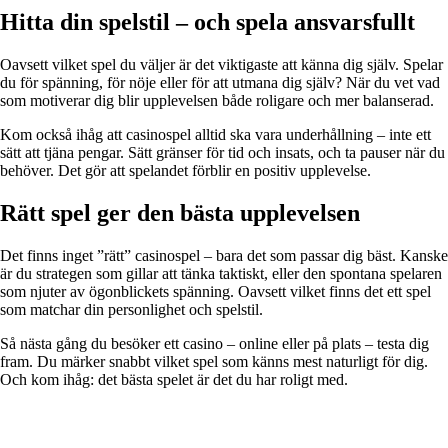
Hitta din spelstil – och spela ansvarsfullt
Oavsett vilket spel du väljer är det viktigaste att känna dig själv. Spelar
du för spänning, för nöje eller för att utmana dig själv? När du vet vad
som motiverar dig blir upplevelsen både roligare och mer balanserad.
Kom också ihåg att casinospel alltid ska vara underhållning – inte ett
sätt att tjäna pengar. Sätt gränser för tid och insats, och ta pauser när du
behöver. Det gör att spelandet förblir en positiv upplevelse.
Rätt spel ger den bästa upplevelsen
Det finns inget ”rätt” casinospel – bara det som passar dig bäst. Kanske
är du strategen som gillar att tänka taktiskt, eller den spontana spelaren
som njuter av ögonblickets spänning. Oavsett vilket finns det ett spel
som matchar din personlighet och spelstil.
Så nästa gång du besöker ett casino – online eller på plats – testa dig
fram. Du märker snabbt vilket spel som känns mest naturligt för dig.
Och kom ihåg: det bästa spelet är det du har roligt med.