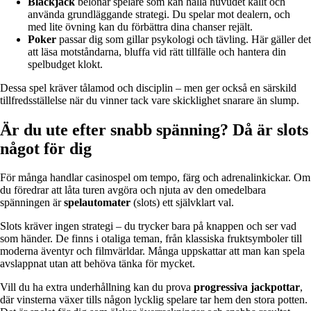
Blackjack
belönar spelare som kan hålla huvudet kallt och
använda grundläggande strategi. Du spelar mot dealern, och
med lite övning kan du förbättra dina chanser rejält.
Poker
passar dig som gillar psykologi och tävling. Här gäller det
att läsa motståndarna, bluffa vid rätt tillfälle och hantera din
spelbudget klokt.
Dessa spel kräver tålamod och disciplin – men ger också en särskild
tillfredsställelse när du vinner tack vare skicklighet snarare än slump.
Är du ute efter snabb spänning? Då är slots
något för dig
För många handlar casinospel om tempo, färg och adrenalinkickar. Om
du föredrar att låta turen avgöra och njuta av den omedelbara
spänningen är
spelautomater
(slots) ett självklart val.
Slots kräver ingen strategi – du trycker bara på knappen och ser vad
som händer. De finns i otaliga teman, från klassiska fruktsymboler till
moderna äventyr och filmvärldar. Många uppskattar att man kan spela
avslappnat utan att behöva tänka för mycket.
Vill du ha extra underhållning kan du prova
progressiva jackpottar
,
där vinsterna växer tills någon lycklig spelare tar hem den stora potten.