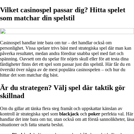
Vilket casinospel passar dig? Hitta spelet
som matchar din spelstil
Casinospel handlar inte bara om tur – det handlar också om
personlighet. Vissa spelare trivs bäst med strategiska spel där man kan
påverka resultatet, medan andra föredrar snabba spel med fart och
spänning. Oavsett om du spelar för nöjets skull eller för att testa dina
färdigheter finns det ett spel som passar just din spelstil. Här får du en
översikt över några av de mest populära casinospelen – och hur du
hittar det som matchar dig bäst.
Är du strategen? Välj spel där taktik gör
skillnad
Om du gillar att tänka flera steg framåt och uppskattar känslan av
kontroll är strategiska spel som
blackjack
och
poker
perfekta val. Här
handlar det inte bara om tur, utan också om att förstå sannolikheter, läsa
situationer och fatta smarta beslut.